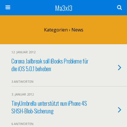
Ma3xl3
Kategorien ›
News
12. JANUAR 2012
Corona Jailbreak soll iBooks Probleme für
die iOS 5.0.1 beheben
3 ANTWORTEN
3. JANUAR 2012
TinyUmbrella unterstützt nun iPhone 4S
SHSH-Blob-Sicherung
6 ANTWORTEN