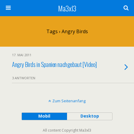
Ma3xl3
Tags › Angry Birds
17. MAI 2011
Angry Birds in Spanien nachgebaut [Video]
3 ANTWORTEN
Zum Seitenanfang
Mobil
Desktop
All content Copyright Ma3xl3