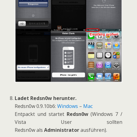
Ladet Redsn0w herunter.
Redsn0w 0.9.10b6:
Windows
–
Mac
Entpackt und startet
Redsn0w
(Windows 7 /
Vista User sollten
Redsn0w als
Administrator
ausführen).