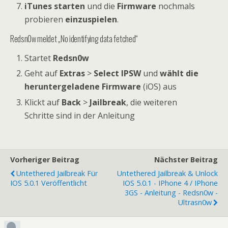
iTunes starten
und die
Firmware
nochmals
probieren
einzuspielen
.
Redsn0w meldet „No identifying data fetched“
Startet
Redsn0w
Geht auf
Extras
>
Select IPSW
und
wählt die
heruntergeladene Firmware
(iOS) aus
Klickt auf
Back
>
Jailbreak
, die weiteren
Schritte sind in der Anleitung
Vorheriger Beitrag
Nächster Beitrag
Untethered Jailbreak Für
Untethered Jailbreak & Unlock
IOS 5.0.1 Veröffentlicht
IOS 5.0.1 - IPhone 4 / IPhone
3GS - Anleitung - Redsn0w -
Ultrasn0w