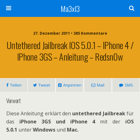
Ma3xl3
27. Dezember 2011 •
385 Kommentare
Untethered Jailbreak IOS 5.0.1 – IPhone 4 /
IPhone 3GS – Anleitung – Redsn0w
Teilen
Tweet
Anpinnen
Mail
SMS
Vorwort
Diese Anleitung erklärt den
untethered Jailbreak
für
das
iPhone 3GS und iPhone 4
mit der
iOS
5.0.1
unter
Windows
und
Mac.