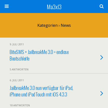
Ma3xl3
Kategorien ›
News
9. JULI 2011
BiteSMS + JailbreakMe 3.0 = endlose
Bootschleife
5 ANTWORTEN
6. JULI 2011
JailbreakMe 3.0 nun verfügbar für iPad,
iPhone und iPodTouch mit iOS 4.3.3
18 ANTWORTEN