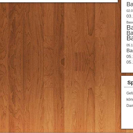
B
02.0
03.
Base
B
B
B
05.1
Ba
05.
05.
Sp
Gef
könn
Dan