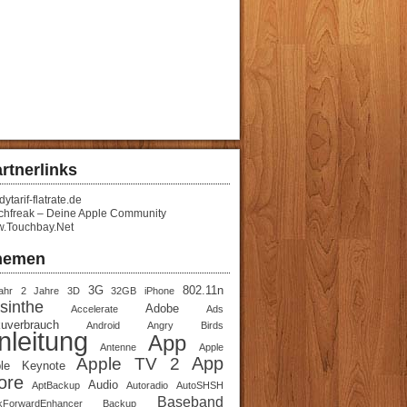
rtnerlinks
ytarif-flatrate.de
chfreak – Deine Apple Community
.Touchbay.Net
hemen
3G
802.11n
ahr
2 Jahre
3D
32GB iPhone
sinthe
Adobe
Accelerate
Ads
uverbrauch
Android
Angry Birds
nleitung
App
Antenne
Apple
App
Apple TV 2
le Keynote
ore
Audio
AptBackup
Autoradio
AutoSHSH
Baseband
kForwardEnhancer
Backup