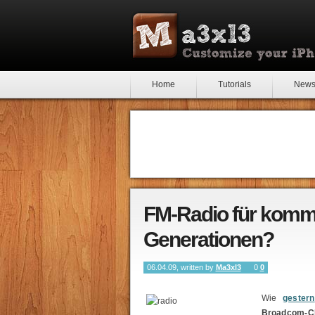
Home
Tutorials
New
FM-Radio für komm
Generationen?
06.04.09, written by
Ma3xl3
0
0
Wie
gestern
Broadcom-C