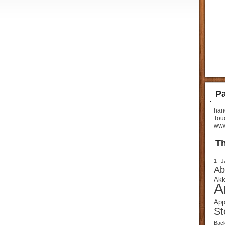
Pa
hand
Tou
www
T
1 J
Ab
Akk
A
App
St
Bac