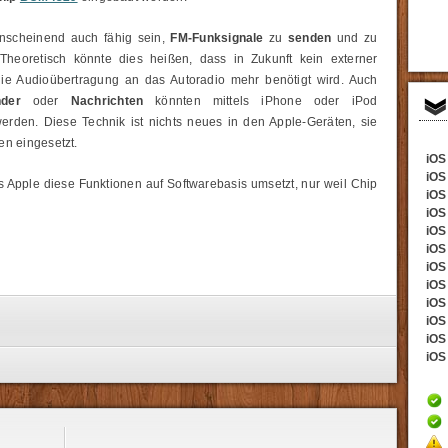
anscheinend auch fähig sein,
FM-Funksignale
zu
senden
und zu
 Theoretisch könnte dies heißen, dass in Zukunft kein externer
die Audioübertragung an das Autoradio mehr benötigt wird. Auch
nder
oder
Nachrichten
könnten mittels iPhone oder iPod
rden. Diese Technik ist nichts neues in den Apple-Geräten, sie
en eingesetzt.
iOS 
iOS
 Apple diese Funktionen auf Softwarebasis umsetzt, nur weil Chip
iOS 
iOS
iOS 
iOS
iOS 
iOS 
iOS
iOS 
iOS 
iOS 