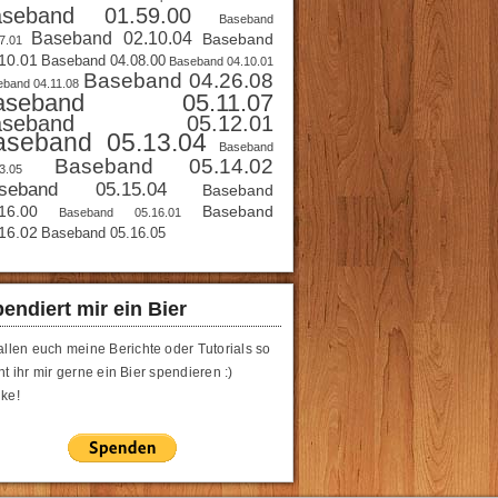
aseband 01.59.00
Baseband
Baseband 02.10.04
Baseband
7.01
10.01
Baseband 04.08.00
Baseband 04.10.01
Baseband 04.26.08
band 04.11.08
aseband 05.11.07
aseband 05.12.01
aseband 05.13.04
Baseband
Baseband 05.14.02
3.05
seband 05.15.04
Baseband
16.00
Baseband
Baseband 05.16.01
16.02
Baseband 05.16.05
endiert mir ein Bier
allen euch meine Berichte oder Tutorials so
t ihr mir gerne ein Bier spendieren :)
ke!