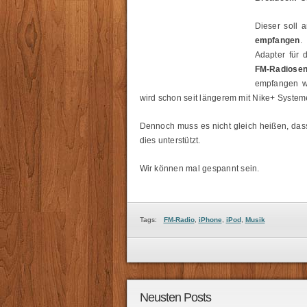
Dieser soll 
empfangen
.
Adapter für 
FM-Radiose
empfangen we
wird schon seit längerem mit Nike+ System
Dennoch muss es nicht gleich heißen, dass
dies unterstützt.
Wir können mal gespannt sein.
Tags:
FM-Radio
,
iPhone
,
iPod
,
Musik
Neusten Posts