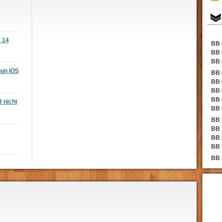
r 14
BB 
BB 
BB 
nun iOS
BB 
BB 
BB 
BB 
3 nicht
BB 
BB 
BB 
BB 
BB 
BB 