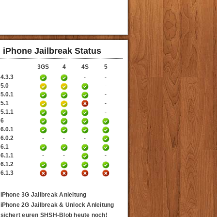
iPhone Jailbreak Status
3GS
4
4S
5
4.3.3
-
-
 5.0
-
5.0.1
-
 5.1
-
5.1.1
-
 6
6.0.1
6.0.2
-
-
-
 6.1
6.1.1
-
-
-
6.1.2
6.1.3
iPhone 3G Jailbreak Anleitung
iPhone 2G Jailbreak & Unlock Anleitung
sichert euren SHSH-Blob heute noch!