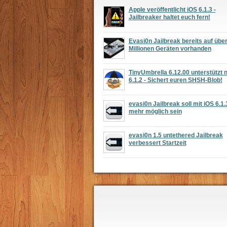
Apple veröffentlicht iOS 6.1.3 -
Jailbreaker haltet euch fern!
Evasi0n Jailbreak bereits auf übe
Millionen Geräten vorhanden
TinyUmbrella 6.12.00 unterstützt 
6.1.2 - Sichert euren SHSH-Blob!
evasi0n Jailbreak soll mit iOS 6.1.
mehr möglich sein
evasi0n 1.5 untethered Jailbreak
verbessert Startzeit