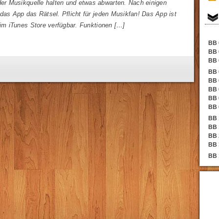
der Musikquelle halten und etwas abwarten. Nach einigen
das App das Rätsel. Pflicht für jeden Musikfan! Das App ist
 im iTunes Store verfügbar. Funktionen […]
BB 
BB 
BB 
BB 
BB 
BB 
BB 
BB 
BB 
BB 
BB 
BB 
BB 