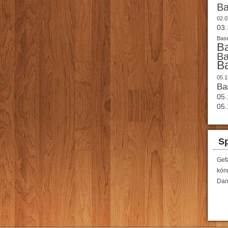
B
02.0
03.
Base
B
B
B
05.1
Ba
05.
05.
Sp
Gef
könn
Dan