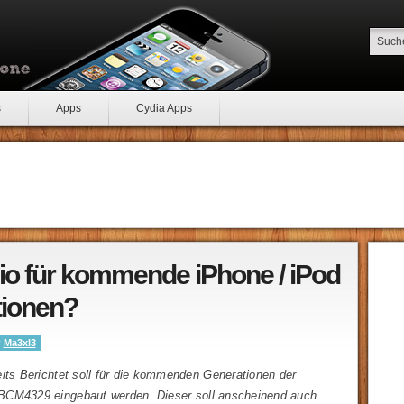
s
Apps
Cydia Apps
o für kommende iPhone / iPod
tionen?
y
Ma3xl3
its Berichtet soll für die kommenden Generationen der
CM4329 eingebaut werden. Dieser soll anscheinend auch