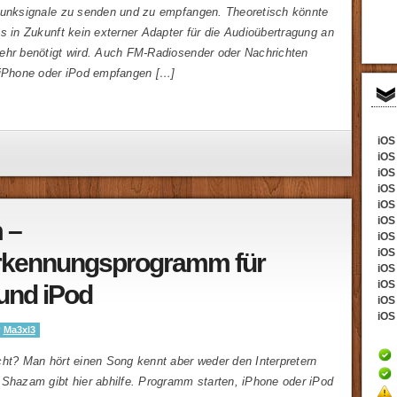
Funksignale zu senden und zu empfangen. Theoretisch könnte
s in Zukunft kein externer Adapter für die Audioübertragung an
ehr benötigt wird. Auch FM-Radiosender oder Nachrichten
 iPhone oder iPod empfangen […]
iOS 
iOS
iOS 
iOS
iOS 
iOS
 –
iOS 
iOS 
rkennungsprogramm für
iOS
iOS 
und iPod
iOS 
iOS 
y
Ma3xl3
cht? Man hört einen Song kennt aber weder den Interpretern
 Shazam gibt hier abhilfe. Programm starten, iPhone oder iPod