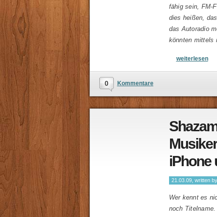
fähig sein, FM-
dies heißen, das
das Autoradio m
könnten mittels
weiterlesen
0
Kommentare
Shazam
Musike
iPhone 
21.03.09, written b
Wer kennt es ni
noch Titelname.