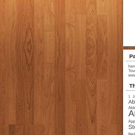
Pa
hand
Tou
www
T
1 J
Ab
Akk
A
App
St
Bac