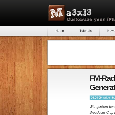
Home
Tutorials
New
FM-Radi
Genera
06.04.09, written b
Wie gestern bere
Broadcom-Chip B