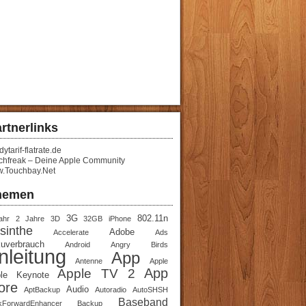
rtnerlinks
ytarif-flatrate.de
chfreak – Deine Apple Community
.Touchbay.Net
hemen
3G
802.11n
ahr
2 Jahre
3D
32GB iPhone
sinthe
Adobe
Accelerate
Ads
uverbrauch
Android
Angry Birds
nleitung
App
Antenne
Apple
App
Apple TV 2
le Keynote
ore
Audio
AptBackup
Autoradio
AutoSHSH
Baseband
kForwardEnhancer
Backup