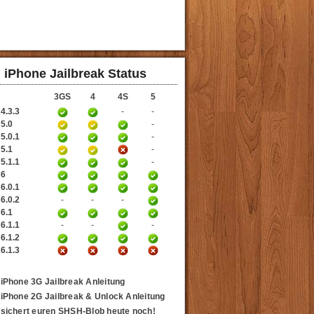
iPhone Jailbreak Status
3GS
4
4S
5
4.3.3
-
-
 5.0
-
5.0.1
-
 5.1
-
5.1.1
-
 6
6.0.1
6.0.2
-
-
-
 6.1
6.1.1
-
-
-
6.1.2
6.1.3
iPhone 3G Jailbreak Anleitung
iPhone 2G Jailbreak & Unlock Anleitung
sichert euren SHSH-Blob heute noch!