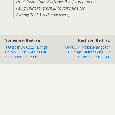
Don’t install today’s iTunes 9.2 if you plan on
using Spirit for fresh JB (but it’s fine for
PwnageTool & redsn0w users)
Vorheriger Beitrag
Nächster Beitrag
Ultrasn0w 0.92.1 Bringt
NAVIGON MobileNavigator
Unlock Für IOS 4 GM Mit
1.6 Bringt Multitasking Für
Baseband 04.26.08
Kommende IOS 4