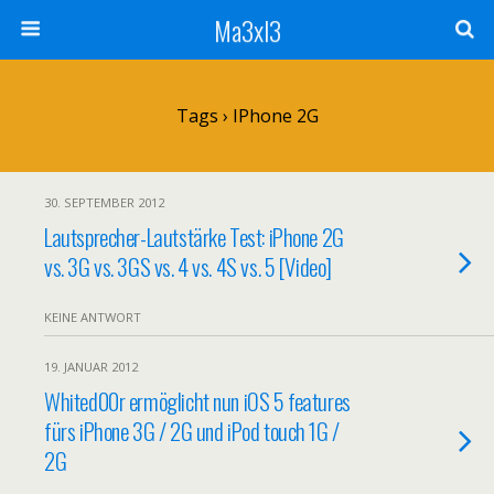
Ma3xl3
Tags › IPhone 2G
30. SEPTEMBER 2012
Lautsprecher-Lautstärke Test: iPhone 2G
vs. 3G vs. 3GS vs. 4 vs. 4S vs. 5 [Video]
KEINE ANTWORT
19. JANUAR 2012
Whited00r ermöglicht nun iOS 5 features
fürs iPhone 3G / 2G und iPod touch 1G /
2G