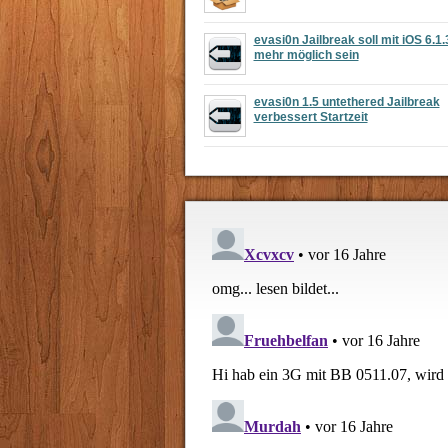
evasi0n Jailbreak soll mit iOS 6.1.
mehr möglich sein
evasi0n 1.5 untethered Jailbreak
verbessert Startzeit