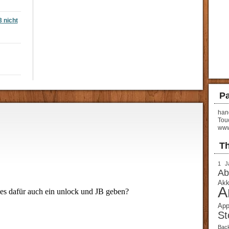
3 nicht
Pa
hand
Tou
www
T
1 J
Ab
Akk
A
App
St
Bac