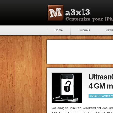
Home
Tutorials
New
Ultrasn
4 GM mi
16.06.10, written 
Vor einigen Minuten veröffentlicht das i