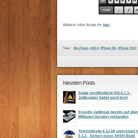
Weitere Infos findet ihr
hier
.
Tags:
Dev-Team
,
iOS 4
,
iPhone 3G
,
iPhone 3GS
,
Neusten Posts
Apple veröffentlicht iOS 6.1.3 -
Jailbreaker haltet euch fern!
Evasi0n Jailbreak bereits auf übe
Millionen Geräten vorhanden
TinyUmbrella 6.12.00 unterstützt 
6.1.2 - Sichert euren SHSH-Blob!