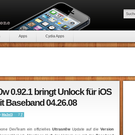
s
Apps
Cydia Apps
0w 0.92.1 bringt Unlock für iOS
t Baseband 04.26.08
by
Ma3xl3
7
7
Phone DevTeam ein offizielles
Ultrasn0w
Update auf die
Version