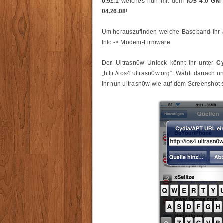
0.92.1
welches nun mit dem
iOS 4.0 GM
04.26.08
!
Um herauszufinden welche Baseband ihr au
Info -> Modem-Firmware
Den Ultrasn0w Unlock könnt ihr unter
C
„http://ios4.ultrasn0w.org“. Wählt danach u
ihr nun ultrasn0w wie auf dem Screenshot 