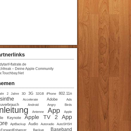
rtnerlinks
ytarif-flatrate.de
chfreak – Deine Apple Community
.Touchbay.Net
hemen
3G
802.11n
ahr
2 Jahre
3D
32GB iPhone
sinthe
Adobe
Accelerate
Ads
uverbrauch
Android
Angry Birds
nleitung
App
Antenne
Apple
App
Apple TV 2
le Keynote
ore
Audio
AptBackup
Autoradio
AutoSHSH
Baseband
kForwardEnhancer
Backup