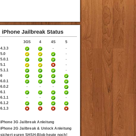
iPhone Jailbreak Status
3GS
4
4S
5
4.3.3
-
-
 5.0
-
5.0.1
-
 5.1
-
5.1.1
-
 6
6.0.1
6.0.2
-
-
-
 6.1
6.1.1
-
-
-
6.1.2
6.1.3
iPhone 3G Jailbreak Anleitung
iPhone 2G Jailbreak & Unlock Anleitung
sichert euren SHSH-Blob heute noch!