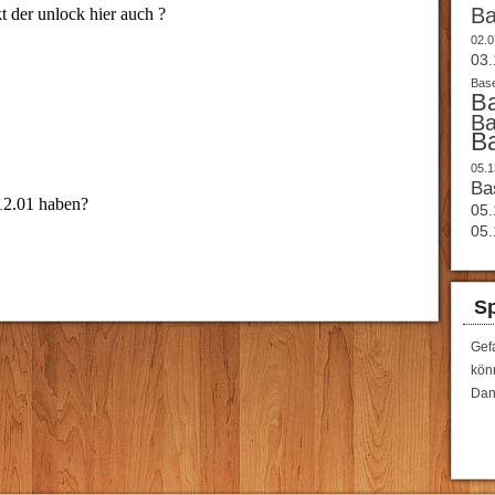
B
02.0
03.
Base
B
B
B
05.1
Ba
05.
05.
Sp
Gef
könn
Dan