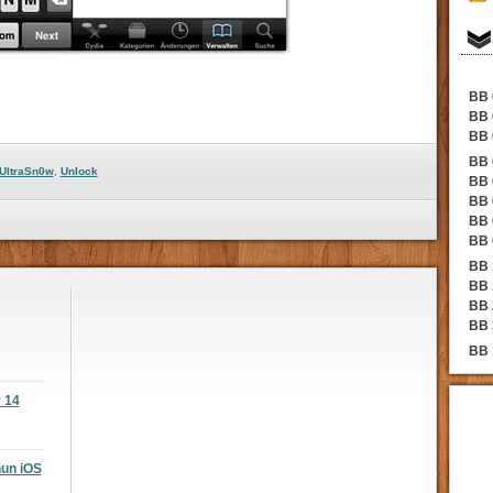
BB 
BB 
BB 
BB 
UltraSn0w
,
Unlock
BB 
BB 
BB 
BB 
BB 
BB 
BB 
BB 
BB 
r 14
nun iOS