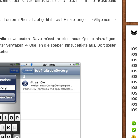
kompatibel ist. Allerdings läuft der Unlock nur mit der
Baseband
f eurem iPhone habt geht ihr auf: Einstellungen -> Allgemein ->
ydia
downloaden. Dazu müsst ihr eine neue Quelle hinzufügen:
nter Verwalten -> Quellen die soeben hinzugefügte aus. Dort solltet
iOS 
sehen.
iOS
iOS 
iOS
iOS 
iOS
iOS 
iOS 
iOS
iOS 
iOS 
iOS 