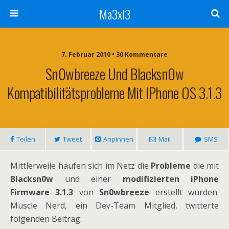
Ma3xl3
7. Februar 2010 •
30 Kommentare
Sn0wbreeze Und Blacksn0w
Kompatibilitätsprobleme Mit IPhone OS 3.1.3
Teilen
Tweet
Anpinnen
Mail
SMS
Mittlerweile häufen sich im Netz die
Probleme
die mit
Blacksn0w
und einer
modifizierten iPhone
Firmware 3.1.3
von
Sn0wbreeze
erstellt wurden.
Muscle Nerd, ein Dev-Team Mitglied, twitterte
folgenden Beitrag: