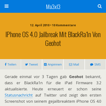
Ma3xl3
12. April 2010 •
10 Kommentare
IPhone OS 4.0 Jailbreak Mit BlackRa1n Von
Geohot
Teilen
Tweet
Anpinnen
Mail
SMS
Gerade einmal vor 3 Tagen gab
Geohot
bekannt,
dass er BlackRa1n für die iPad Firmware 3.2
aktualisierte. Heute erneuert er schon seine
Statusnachricht
auf Twitter und zeigt den ersten
Screenshot von seinem gejailbreaktem iPhone OS 4.0