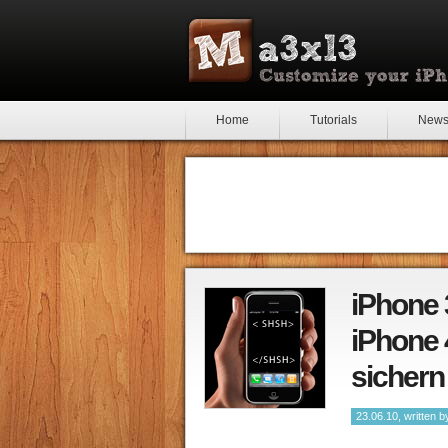
Home
Tutorials
New
iPhone 
iPhone 
sichern
23.06.10, written 