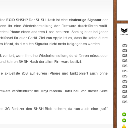
eine
ECID SHSH
? Der SHSH Hash ist eine
eindeutige Signatur
der
enn ihr eine Wiederherstellung der Firmware durchführen wollt.
jedes iPhone einen anderen Hash besitzen. Somit gibt es bei jeder
lüssel für euer Gerät. Ziel von Apple ist es, dass ihr keine ältere
n könnt, da die alten Signatur nicht mehr freigegeben werden.
iOS 
iOS
ak verliert, wenn ihr eine Wiederherstellung durchführen müsst oder
iOS 
iOS
 und keinen SHSH Hash der alten Firmware besitzt.
iOS 
iOS
ie aktuellste iOS auf eurem iPhone und funktioniert auch ohne
iOS 
iOS 
iOS
ware veröffentlicht die TinyUmbrella Datei neu von dieser Seite
iOS 
iOS 
iOS 
one 3G Besitzer den SHSH-Blob sichern, da nun auch eine „soft“