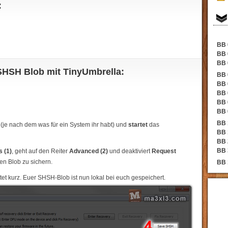
:
BB 
BB 
BB 
SHSH Blob mit TinyUmbrella:
BB 
BB 
BB 
BB 
BB 
BB 
 (je nach dem was für ein System ihr habt) und
startet
das
BB 
BB 
BB 
s (1)
, geht auf den Reiter
Advanced (2)
und deaktiviert
Request
en Blob zu sichern.
BB 
et kurz. Euer SHSH-Blob ist nun lokal bei euch gespeichert.