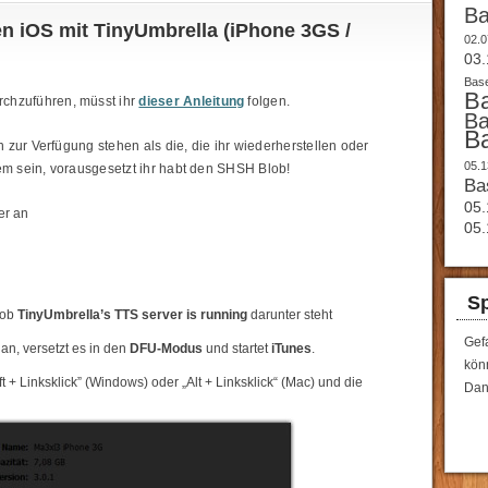
B
en iOS mit TinyUmbrella (iPhone 3GS /
02.0
03.
Base
B
chzuführen, müsst ihr
dieser Anleitung
folgen.
B
B
n zur Verfügung stehen als die, die ihr wiederherstellen oder
05.1
em sein, vorausgesetzt ihr habt den SHSH Blob!
Ba
05.
er an
05.
Sp
t ob
TinyUmbrella’s TTS server is running
darunter steht
Gef
n, versetzt es in den
DFU-Modus
und startet
iTunes
.
könn
t + Linksklick” (Windows) oder „Alt + Linksklick“ (Mac) und die
Dan