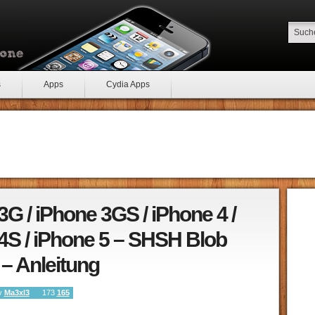
s
Apps
Cydia Apps
3G / iPhone 3GS / iPhone 4 /
4S / iPhone 5 – SHSH Blob
 – Anleitung
by
Ma3xl3
173
165