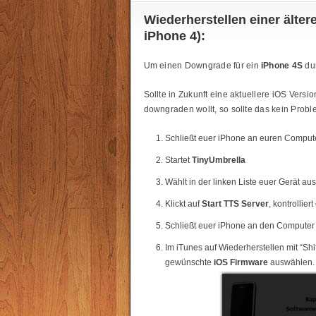
Wiederherstellen einer älter
iPhone 4):
Um einen Downgrade für ein
iPhone 4S
dur
Sollte in Zukunft eine aktuellere iOS Versio
downgraden wollt, so sollte das kein Probl
Schließt euer iPhone an euren Comput
Startet
TinyUmbrella
Wählt in der linken Liste euer Gerät aus
Klickt auf
Start TTS Server
, kontrollier
Schließt euer iPhone an den Computer a
Im iTunes auf Wiederherstellen mit “Shif
gewünschte
iOS Firmware
auswählen.