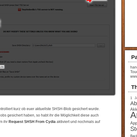
Pa
hand
Tou
www
T
1 J
Ab
trolliert kurz ob euer aktuellste SHSH-Blob gesichert wurde.
Akk
A
obs gesichert haben, so habt ihr die Möglichkeit diese auch
m ihr
Request SHSH From Cydia
aktiviert und nochmals auf
App
St
Bac