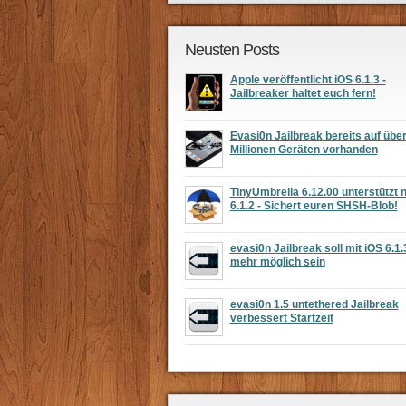
Neusten Posts
Apple veröffentlicht iOS 6.1.3 -
Jailbreaker haltet euch fern!
Evasi0n Jailbreak bereits auf übe
Millionen Geräten vorhanden
TinyUmbrella 6.12.00 unterstützt 
6.1.2 - Sichert euren SHSH-Blob!
evasi0n Jailbreak soll mit iOS 6.1.
mehr möglich sein
evasi0n 1.5 untethered Jailbreak
verbessert Startzeit