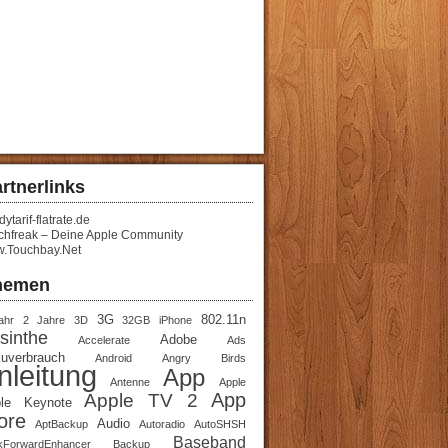
rtnerlinks
ytarif-flatrate.de
chfreak – Deine Apple Community
.Touchbay.Net
hemen
3G
802.11n
ahr
2 Jahre
3D
32GB iPhone
sinthe
Adobe
Accelerate
Ads
uverbrauch
Android
Angry Birds
nleitung
App
Antenne
Apple
App
Apple TV 2
le Keynote
ore
Audio
AptBackup
Autoradio
AutoSHSH
Baseband
kForwardEnhancer
Backup