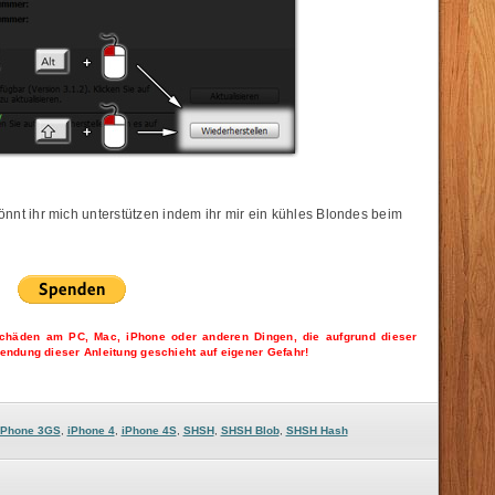
könnt ihr mich unterstützen indem ihr mir ein kühles Blondes beim
Schäden am PC, Mac, iPhone oder anderen Dingen, die aufgrund dieser
endung dieser Anleitung geschieht auf eigener Gefahr!
iPhone 3GS
,
iPhone 4
,
iPhone 4S
,
SHSH
,
SHSH Blob
,
SHSH Hash