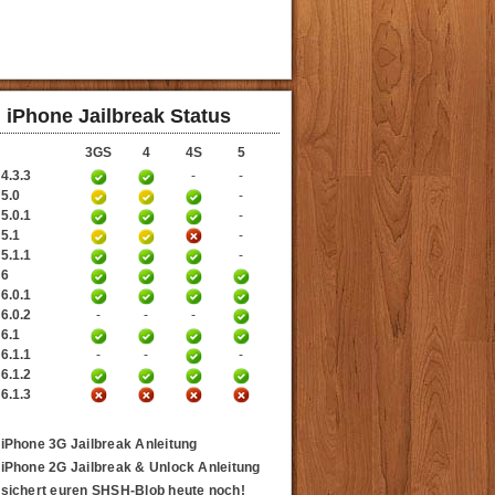
iPhone Jailbreak Status
3GS
4
4S
5
4.3.3
-
-
 5.0
-
5.0.1
-
 5.1
-
5.1.1
-
 6
6.0.1
6.0.2
-
-
-
 6.1
6.1.1
-
-
-
6.1.2
6.1.3
iPhone 3G Jailbreak Anleitung
iPhone 2G Jailbreak & Unlock Anleitung
sichert euren SHSH-Blob heute noch!