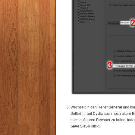
Wechselt in den Reiter
General
und kon
Solltet ihr auf
Cydia
auch noch ältere Bl
noch auf euren Rechner zu holen, inde
Save SHSH
klickt.