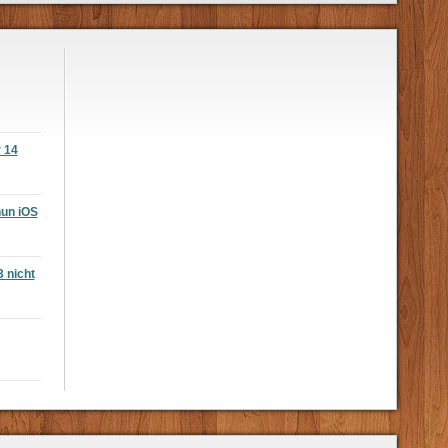
r 14
nun iOS
3 nicht