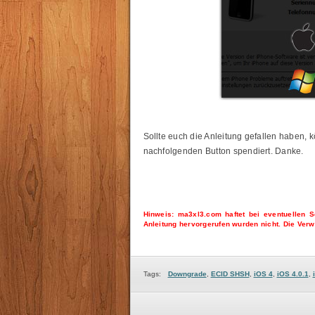
Sollte euch die Anleitung gefallen haben, 
nachfolgenden Button spendiert. Danke.
Hinweis: ma3xl3.com haftet bei eventuellen 
Anleitung hervorgerufen wurden nicht. Die Verw
Tags:
Downgrade
,
ECID SHSH
,
iOS 4
,
iOS 4.0.1
,