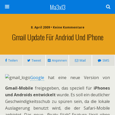
Ma3xl3
8. April 2009 •
Keine Kommentare
Gmail Update Für Andriod Und IPhone
Teilen
Tweet
Anpinnen
Mail
SMS
Google
hat eine neue Version von
Gmail-Mobile
freigegeben, das speziell für
iPhones
und Androids entwickelt
wurde. Es soll ein deutlicher
Geschwindigkeitsschub zu spüren sein, da die lokale
Auslagerung benutzt wird, die der Safari-Mobile
anbietet. Das neue „floaty Stab“-Feature lässt ohne