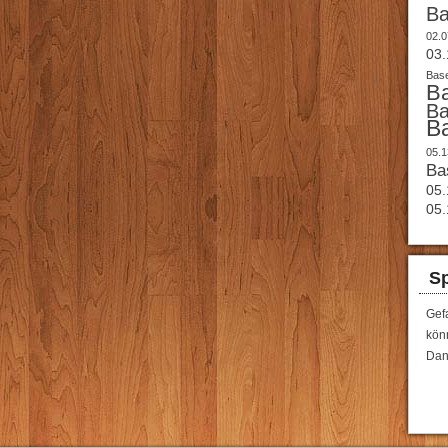
B
02.0
03.
Base
B
B
B
05.1
Ba
05.
05.
Sp
Gef
könn
Dan