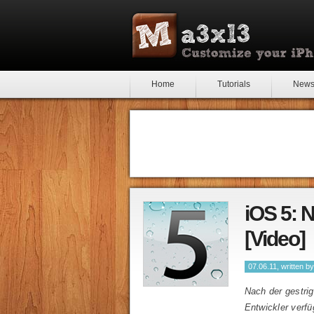
Home
Tutorials
New
iOS 5: 
[Video]
07.06.11, written b
Nach der gestri
Entwickler verfü