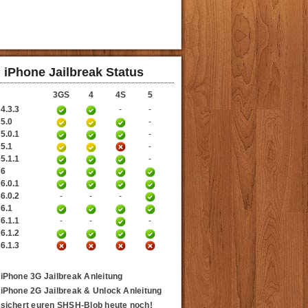
iPhone Jailbreak Status
3GS
4
4S
5
4.3.3
-
-
 5.0
-
5.0.1
-
 5.1
-
5.1.1
-
 6
6.0.1
6.0.2
-
-
-
 6.1
6.1.1
-
-
-
6.1.2
6.1.3
iPhone 3G Jailbreak Anleitung
iPhone 2G Jailbreak & Unlock Anleitung
sichert euren SHSH-Blob heute noch!