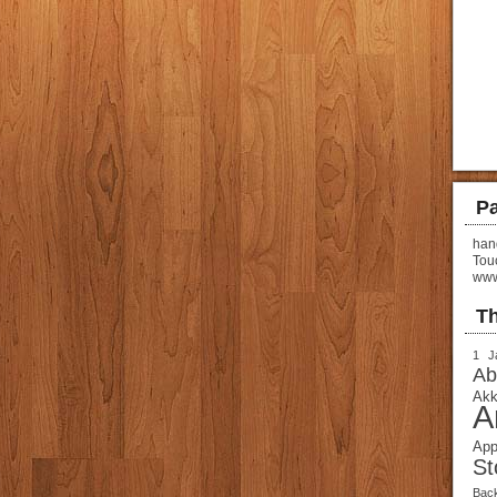
Pa
hand
Tou
www
T
1 J
Ab
Akk
A
App
St
Bac