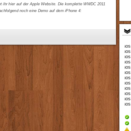
det ihr hier auf der Apple Website. Die komplette WWDC 2011
 Nachfolgend noch eine Demo auf dem iPhone 4:
iOS 
iOS
iOS 
iOS
iOS 
iOS
iOS 
iOS 
iOS
iOS 
iOS 
iOS 