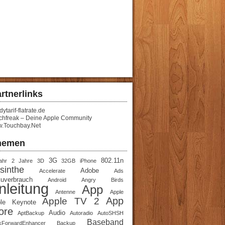
rtnerlinks
ytarif-flatrate.de
chfreak – Deine Apple Community
.Touchbay.Net
hemen
3G
802.11n
ahr
2 Jahre
3D
32GB iPhone
sinthe
Adobe
Accelerate
Ads
uverbrauch
Android
Angry Birds
nleitung
App
Antenne
Apple
App
Apple TV 2
le Keynote
ore
Audio
AptBackup
Autoradio
AutoSHSH
Baseband
kForwardEnhancer
Backup