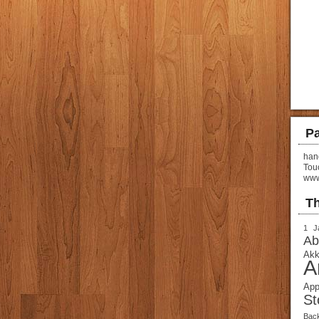
Pa
hand
Tou
www
T
1 J
Ab
Akk
A
App
St
Bac