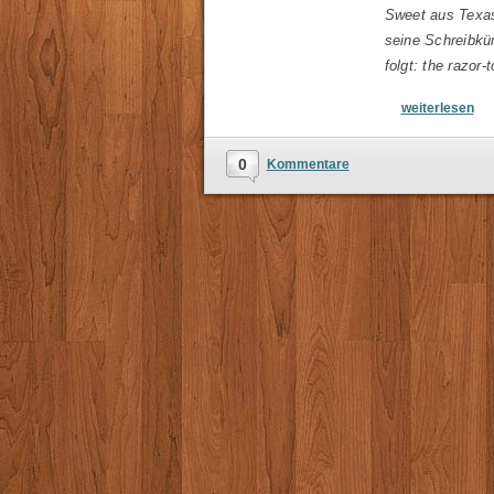
Sweet aus Texas
seine Schreibkün
folgt: the razor
weiterlesen
0
Kommentare