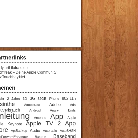
rtnerlinks
ytarif-flatrate.de
chfreak – Deine Apple Community
.Touchbay.Net
hemen
3G
802.11n
ahr
2 Jahre
3D
32GB iPhone
sinthe
Adobe
Accelerate
Ads
uverbrauch
Android
Angry Birds
nleitung
App
Antenne
Apple
App
Apple TV 2
le Keynote
ore
Audio
AptBackup
Autoradio
AutoSHSH
Baseband
kForwardEnhancer
Backup