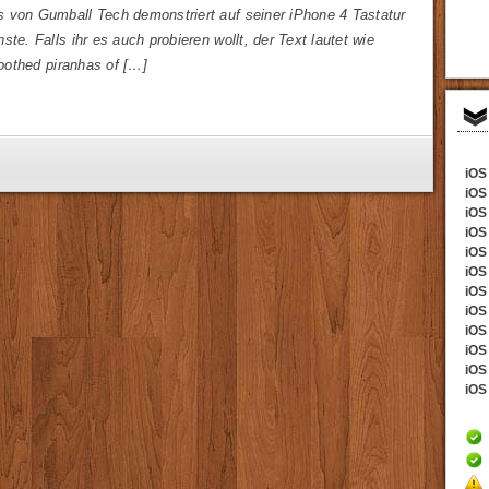
 von Gumball Tech demonstriert auf seiner iPhone 4 Tastatur
ste. Falls ihr es auch probieren wollt, der Text lautet wie
-toothed piranhas of […]
iOS 
iOS
iOS 
iOS
iOS 
iOS
iOS 
iOS 
iOS
iOS 
iOS 
iOS 