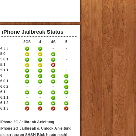
iPhone Jailbreak Status
3GS
4
4S
5
4.3.3
-
-
 5.0
-
5.0.1
-
 5.1
-
5.1.1
-
 6
6.0.1
6.0.2
-
-
-
 6.1
6.1.1
-
-
-
6.1.2
6.1.3
iPhone 3G Jailbreak Anleitung
iPhone 2G Jailbreak & Unlock Anleitung
sichert euren SHSH-Blob heute noch!