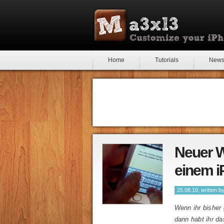
Home
Tutorials
New
Neuer W
einem i
25.08.10, written b
Wenn ihr bisher 
dann habt ihr d