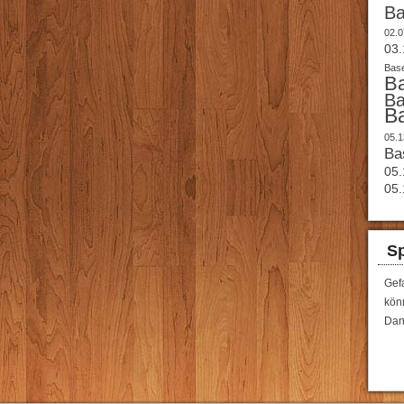
B
02.0
03.
Base
B
B
B
05.1
Ba
05.
05.
Sp
Gef
könn
Dan