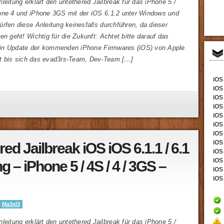
leitung erklärt den untethered Jailbreak für das iPhone 5 /
one 4 und iPhone 3GS mit der iOS 6.1.2 unter Windows und
rfen diese Anleitung keinesfalls durchführen, da dieser
en geht! Wichtig für die Zukunft: Achtet bitte darauf das
t ein Update der kommenden iPhone Firmwares (iOS) von Apple
tet bis sich das evad3rs-Team, Dev-Team […]
iOS 
iOS
iOS 
iOS
iOS 
iOS
iOS 
iOS 
ed Jailbreak iOS iOS 6.1.1 / 6.1
iOS
iOS 
g – iPhone 5 / 4S / 4 / 3GS –
iOS 
iOS 
y
Ma3xl3
leitung erklärt den untethered Jailbreak für das iPhone 5 /