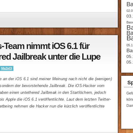
B
02.0
03.
Base
B
B
B
-Team nimmt iOS 6.1 für
05.1
Ba
red Jailbreak unter die Lupe
05.
05.
y
Ma3xl3
 an der iOS 6.1 sind meiner Meinung nach nicht die (wenigen)
Sp
sondern der bevorstehende Jailbreak. Die iOS-Hacker vom
ben einen untethered Jailbreak in den Startlöchern, jedoch
Gef
bis Apple die iOS 6.1 veröffentlichte. Laut dem letzten Twitter-
könn
Dan
etbeing nehmen die Hacker nun die kürzlich veröffentlichte