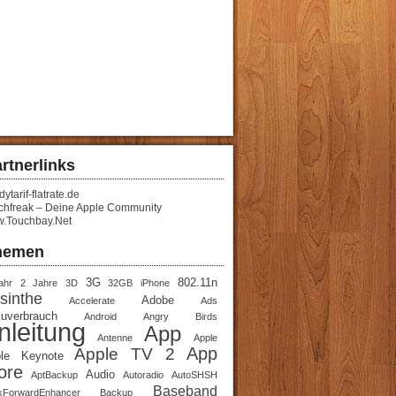
rtnerlinks
ytarif-flatrate.de
chfreak – Deine Apple Community
.Touchbay.Net
hemen
3G
802.11n
ahr
2 Jahre
3D
32GB iPhone
sinthe
Adobe
Accelerate
Ads
uverbrauch
Android
Angry Birds
nleitung
App
Antenne
Apple
App
Apple TV 2
le Keynote
ore
Audio
AptBackup
Autoradio
AutoSHSH
Baseband
kForwardEnhancer
Backup