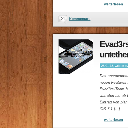
weiterlesen
21
Kommentare
Evad3rs
untethe
28.01.13, written b
Das spannendste
neuen Features 
Evad3rs-Team ha
warteten sie ab 
Eintrag von plan
iOS 6.1 […]
weiterlesen