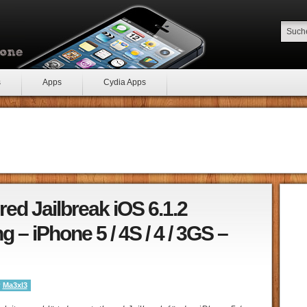
s
Apps
Cydia Apps
ed Jailbreak iOS 6.1.2
g – iPhone 5 / 4S / 4 / 3GS –
y
Ma3xl3