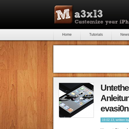
Home
Tutorials
New
Untether
Anleitun
evasi0n
19.02.13, written b