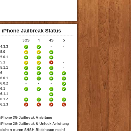
iPhone Jailbreak Status
3GS
4
4S
5
4.3.3
-
-
 5.0
-
5.0.1
-
 5.1
-
5.1.1
-
 6
6.0.1
6.0.2
-
-
-
 6.1
6.1.1
-
-
-
6.1.2
6.1.3
iPhone 3G Jailbreak Anleitung
iPhone 2G Jailbreak & Unlock Anleitung
sichert euren SHSH-Blob heute noch!