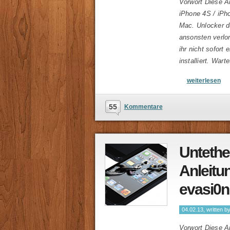
Vorwort Diese An
iPhone 4S / iPh
Mac. Unlocker dü
ansonsten verlor
ihr nicht sofor
installiert. War
weiterlesen
55
Kommentare
Untether
Anleitun
evasi0n
04.02.13, written b
Vorwort Diese An