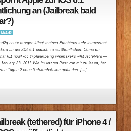
tlichung an (Jailbreak bald
ar?)
y
Ma3xl3
od2g heute morgen klingt meines Erachtens sehr interessant.
dazu an die iOS 6.1 endlich zu veröffentlichen: Come on
 that 6.1 now! /cc @planetbeing @pimskeks @MuscleNerd —
January 23, 2013 Wie im letzten Post von mir zu lesen, hat
tzten Tagen 2 neue Schwachstellen gefunden. […]
ilbreak (tethered) für iPhone 4 /