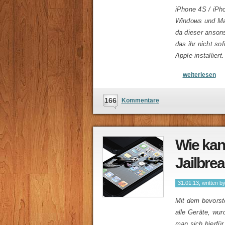
iPhone 4S / iPh
Windows und Mac
da dieser ansons
das ihr nicht s
Apple installiert
weiterlesen
166
Kommentare
Wie kan
Jailbre
31.01.13, written b
Mit dem bevorst
alle Geräte, wur
man sich hierfü