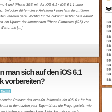
one 4 und iPhone 3GS mit der iOS 6.1 / iOS 6.1.1 unter
. Unlocker dürfen diese Anleitung keinesfalls durchführen,
ten verloren geht! Wichtig für die Zukunft: Achtet bitte darauf
ofort ein Update der kommenden iPhone Firmwares (iOS) von
BB 
BB 
. Wartet bis […]
BB 
BB 
BB 
BB 
BB 
BB 
BB 
BB 
BB 
n man sich auf den iOS 6.1
BB 
ak vorbereiten?
BB 
y
Ma3xl3
ehenden Release des evasi0n Jailbreaks der iOS 6.x für fast
de mir in den letzten paar Tagen öfters die Frage gestellt, wie
r am Besten vorbereiten kann. Unlocker müssen sich