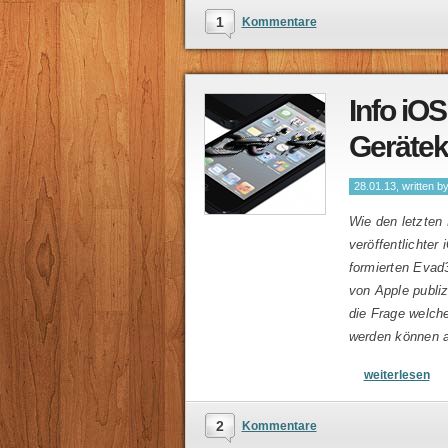
1
Kommentare
Info iOS
Gerätek
28.01.13, written b
Wie den letzten B
veröffentlichter
formierten Evad3
von Apple publiz
die Frage welch
werden können a
weiterlesen
2
Kommentare