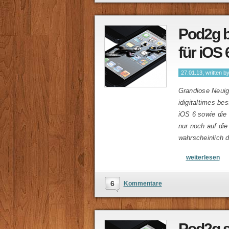
Pod2g b
für iOS 
27.01.13, written b
Grandiose Neuig
idigitaltimes be
iOS 6 sowie die 
nur noch auf die
wahrscheinlich d
weiterlesen
6
Kommentare
Pod2g s