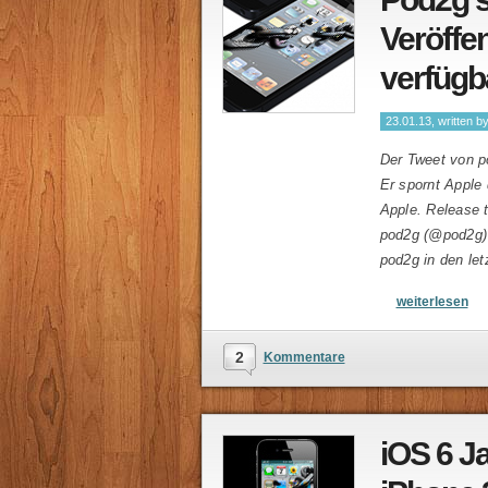
Veröffen
verfügb
23.01.13, written b
Der Tweet von p
Er spornt Apple 
Apple. Release
pod2g (@pod2g) 
pod2g in den le
weiterlesen
2
Kommentare
iOS 6 Ja