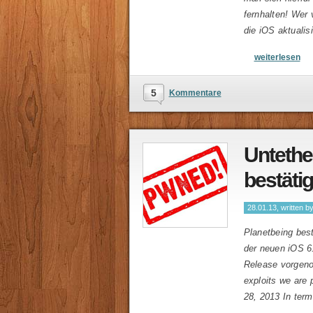
fernhalten! Wer 
die iOS aktuali
weiterlesen
5
Kommentare
Untether
bestäti
28.01.13, written b
Planetbeing best
der neuen iOS 6
Release vorgeno
exploits we are 
28, 2013 In ter