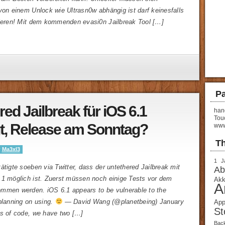
von einem Unlock wie Ultrasn0w abhängig ist darf keinesfalls
sieren! Mit dem kommenden evasi0n Jailbreak Tool […]
Pa
ed Jailbreak für iOS 6.1
hand
Tou
gt, Release am Sonntag?
www
T
y
Ma3xl3
1 J
ätigte soeben via Twitter, dass der untethered Jailbreak mit
Ab
.1 möglich ist. Zuerst müssen noch einige Tests vor dem
Akk
A
mmen werden. iOS 6.1 appears to be vulnerable to the
planning on using.
— David Wang (@planetbeing) January
App
St
ms of code, we have two […]
Bac