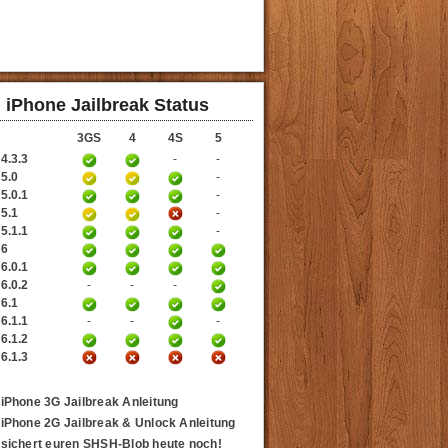
iPhone Jailbreak Status
3GS
4
4S
5
4.3.3
-
-
 5.0
-
5.0.1
-
 5.1
-
5.1.1
-
 6
6.0.1
6.0.2
-
-
-
 6.1
6.1.1
-
-
-
6.1.2
6.1.3
iPhone 3G Jailbreak Anleitung
iPhone 2G Jailbreak & Unlock Anleitung
sichert euren SHSH-Blob heute noch!