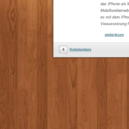
das iPhone als 
Mobilfunkbetrei
es mit dem iPho
Voraussetzung f
weiterlesen
4
Kommentare