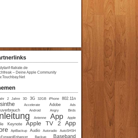
rtnerlinks
ytarif-flatrate.de
chfreak – Deine Apple Community
.Touchbay.Net
hemen
3G
802.11n
ahr
2 Jahre
3D
32GB iPhone
sinthe
Adobe
Accelerate
Ads
uverbrauch
Android
Angry Birds
nleitung
App
Antenne
Apple
App
Apple TV 2
le Keynote
ore
Audio
AptBackup
Autoradio
AutoSHSH
Baseband
kForwardEnhancer
Backup