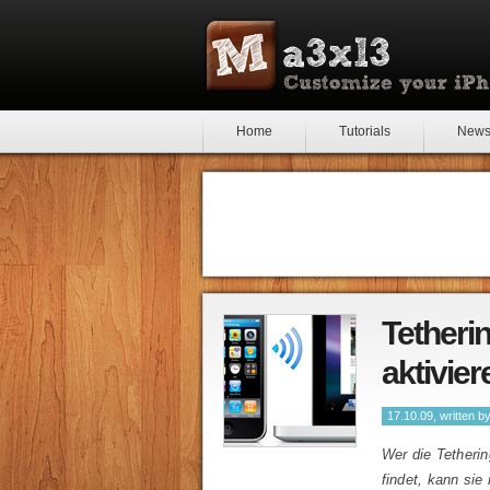
Home
Tutorials
New
Tetherin
aktivier
17.10.09, written b
Wer die Tetheri
findet, kann sie