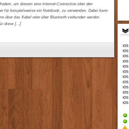
Modem, um diesem eine Internet-Connection über den
ber für beispielsweise ein Notebook, zu verwenden. Dabei kann
ne über das Kabel oder über Bluetooth verbunden werden.
ür diese […]
iOS 
iOS
iOS 
iOS
iOS 
iOS
iOS 
iOS 
iOS
iOS 
iOS 
iOS 