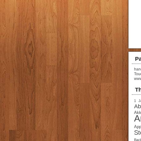
Pa
hand
Tou
www
T
1 J
Ab
Akk
A
App
St
Bac