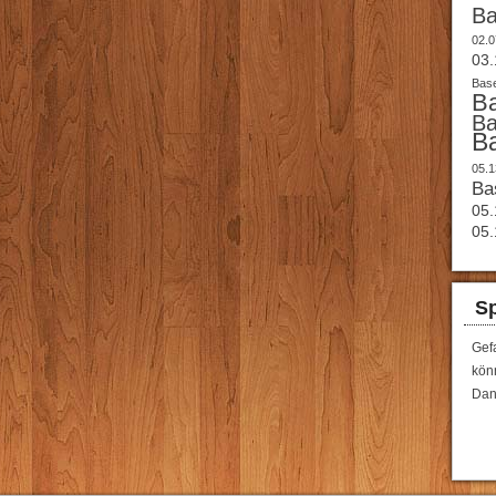
B
02.0
03.
Base
B
B
B
05.1
Ba
05.
05.
Sp
Gef
könn
Dan