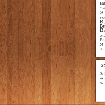
B
02.0
03.
Base
B
B
B
05.1
Ba
05.
05.
Sp
Gef
könn
Dan