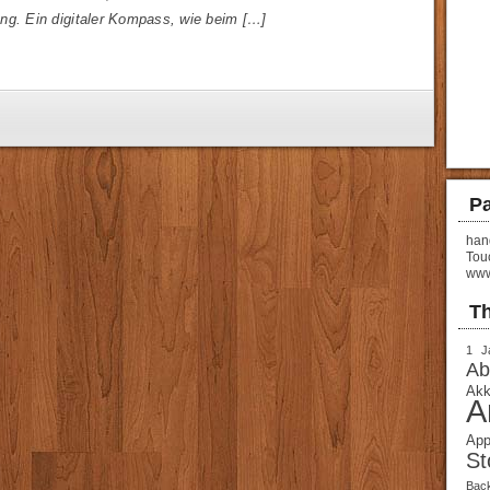
ng. Ein digitaler Kompass, wie beim […]
Pa
hand
Tou
www
T
1 J
Ab
Akk
A
App
St
Bac