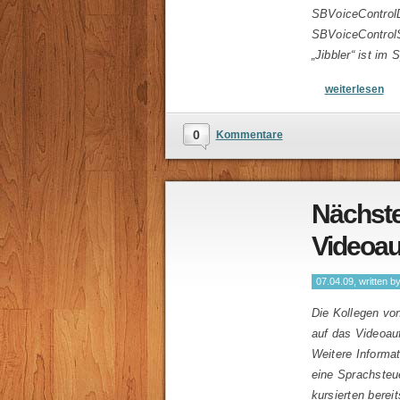
SBVoiceControlD
SBVoiceControl
„Jibbler“ ist im
weiterlesen
0
Kommentare
Nächste
Videoau
07.04.09, written b
Die Kollegen v
auf das Videoa
Weitere Informa
eine Sprachsteu
kursierten bere