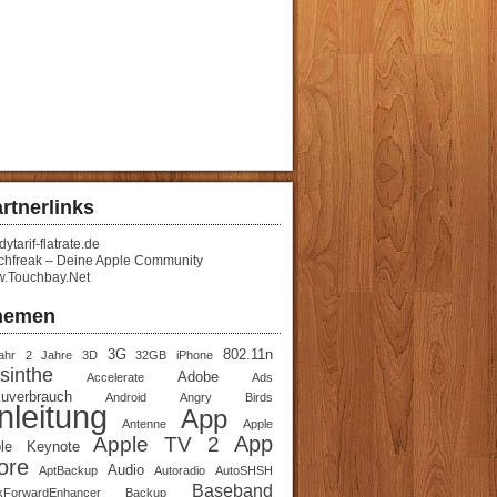
rtnerlinks
ytarif-flatrate.de
chfreak – Deine Apple Community
.Touchbay.Net
hemen
3G
802.11n
ahr
2 Jahre
3D
32GB iPhone
sinthe
Adobe
Accelerate
Ads
uverbrauch
Android
Angry Birds
nleitung
App
Antenne
Apple
App
Apple TV 2
le Keynote
ore
Audio
AptBackup
Autoradio
AutoSHSH
Baseband
kForwardEnhancer
Backup