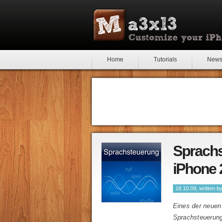
Home
Tutorials
New
Sprachs
iPhone 
18.10.09, written b
Eines der neuen
Sprachsteuerung