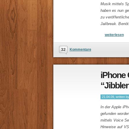
Musik mittels S
haben es nun ge
zu veröffentlich
Jailbreak. Benö
weiterlesen
32
Kommentare
iPhone 
“Jibble
21.04.09, written b
In der Apple iP
gefunden worden 
mittels Voice S
Hinweise auf V