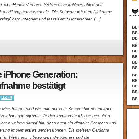
isableHandlerActions, SBSensitiveJibblerEnabled und
SoundCompletion entdeckt. Die Software mit dem Nickname
 SpringBoard integriert und lässt somit Homescreen […]
BB 
BB 
BB 
BB 
BB 
BB 
BB 
BB 
 iPhone Generation:
BB 
BB 
fnahme bestätigt
BB 
BB 
y
Ma3xl3
BB 
on MacRumors sind wie man auf dem Screenshot sehen kann
ufzeichnungsprogramm für das kommende iPhone gestoßen.
tionen weisen darauf hin, dass auch ein digitaler Kompass und
erung implementiert werden können. Die meisten Gerüchte
its im Web herum, besonders die Kamera und die