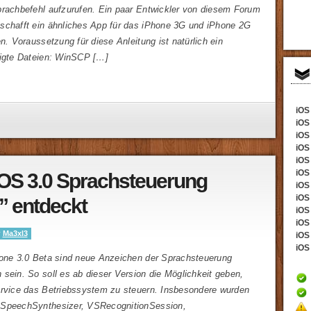
prachbefehl aufzurufen. Ein paar Entwickler von diesem Forum
schafft ein ähnliches App für das iPhone 3G und iPhone 2G
en. Voraussetzung für diese Anleitung ist natürlich ein
tigte Dateien: WinSCP […]
iOS 
iOS
iOS 
iOS
iOS 
iOS
OS 3.0 Sprachsteuerung
iOS 
iOS 
r” entdeckt
iOS
iOS 
y
Ma3xl3
iOS 
iOS 
hone 3.0 Beta sind neue Anzeichen der Sprachsteuerung
sein. So soll es ab dieser Version die Möglichkeit geben,
ervice das Betriebssystem zu steuern. Insbesondere wurden
SSpeechSynthesizer, VSRecognitionSession,