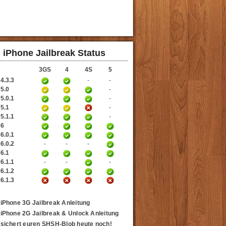
iPhone Jailbreak Status
3GS
4
4S
5
4.3.3
-
-
 5.0
-
5.0.1
-
 5.1
-
5.1.1
-
 6
6.0.1
6.0.2
-
-
-
 6.1
6.1.1
-
-
-
6.1.2
6.1.3
iPhone 3G Jailbreak Anleitung
iPhone 2G Jailbreak & Unlock Anleitung
sichert euren SHSH-Blob heute noch!