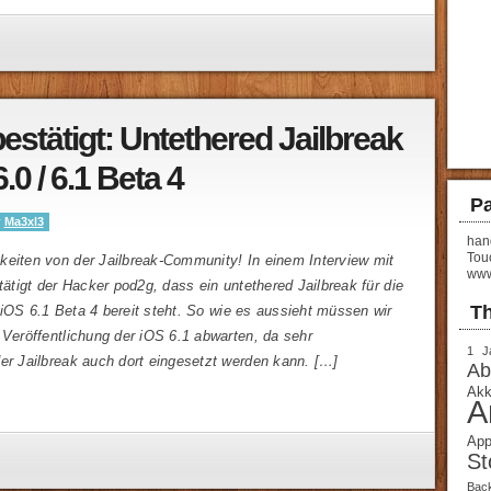
estätigt: Untethered Jailbreak
6.0 / 6.1 Beta 4
Pa
y
Ma3xl3
hand
Tou
keiten von der Jailbreak-Community! In einem Interview mit
www
stätigt der Hacker pod2g, dass ein untethered Jailbreak für die
T
iOS 6.1 Beta 4 bereit steht. So wie es aussieht müssen wir
 Veröffentlichung der iOS 6.1 abwarten, da sehr
1 J
er Jailbreak auch dort eingesetzt werden kann. […]
Ab
Akk
A
App
St
Bac