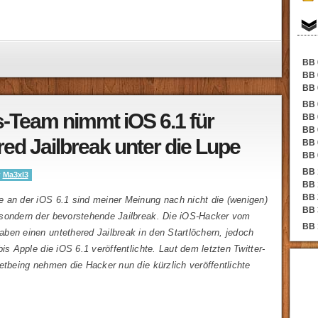
BB 
BB 
BB 
BB 
-Team nimmt iOS 6.1 für
BB 
BB 
red Jailbreak unter die Lupe
BB 
BB 
BB 
y
Ma3xl3
BB 
BB 
 an der iOS 6.1 sind meiner Meinung nach nicht die (wenigen)
BB 
sondern der bevorstehende Jailbreak. Die iOS-Hacker vom
BB 
ben einen untethered Jailbreak in den Startlöchern, jedoch
bis Apple die iOS 6.1 veröffentlichte. Laut dem letzten Twitter-
etbeing nehmen die Hacker nun die kürzlich veröffentlichte