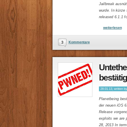
Jailbreak ausnüt
wurde. In kürze
released 6.1.1 f
weiterlesen
3
Kommentare
Untether
bestäti
28.01.13, written b
Planetbeing best
der neuen iOS 6
Release vorgeno
exploits we are 
28, 2013 In ter