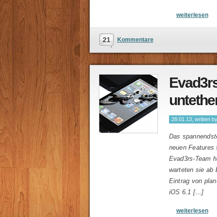
weiterlesen
21
Kommentare
Evad3rs
untethe
28.01.13, written b
Das spannendste
neuen Features 
Evad3rs-Team ha
warteten sie ab 
Eintrag von plan
iOS 6.1 […]
weiterlesen