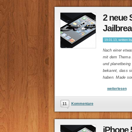
2 neue 
Jailbre
19.01.13, written b
Nach einer etwa
mit dem Thema J
und planetbeing
bekannt, dass s
haben. Made som
weiterlesen
11
Kommentare
iPhone 5