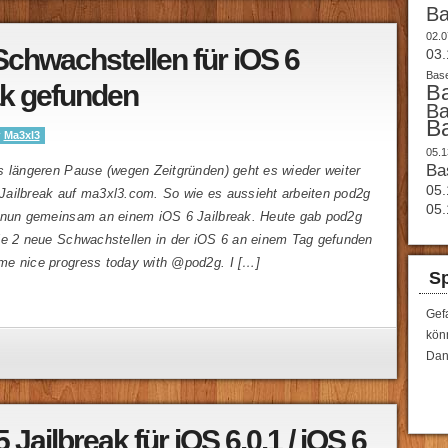
B
02.0
Schwachstellen für iOS 6
03.
Base
ak gefunden
B
B
B
y
Ma3xl3
05.1
Ba
s längeren Pause (wegen Zeitgründen) geht es wieder weiter
05.
ailbreak auf ma3xl3.com. So wie es aussieht arbeiten pod2g
05.
 nun gemeinsam an einem iOS 6 Jailbreak. Heute gab pod2g
ie 2 neue Schwachstellen in der iOS 6 an einem Tag gefunden
e nice progress today with @pod2g. I […]
Sp
Gef
könn
Dan
 Jailbreak für iOS 6.0.1 / iOS 6