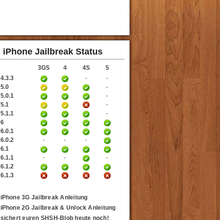
iPhone Jailbreak Status
3GS
4
4S
5
4.3.3
-
-
 5.0
-
5.0.1
-
 5.1
-
5.1.1
-
 6
6.0.1
6.0.2
-
-
-
 6.1
6.1.1
-
-
-
6.1.2
6.1.3
iPhone 3G Jailbreak Anleitung
iPhone 2G Jailbreak & Unlock Anleitung
sichert euren SHSH-Blob heute noch!