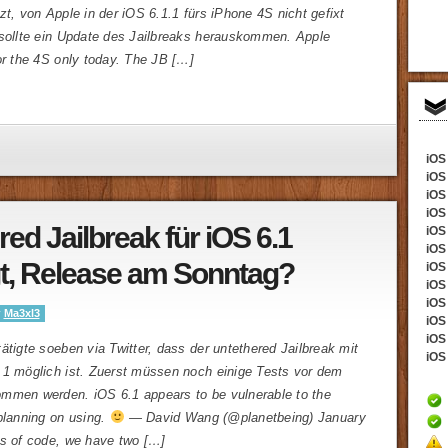
zt, von Apple in der iOS 6.1.1 fürs iPhone 4S nicht gefixt
 sollte ein Update des Jailbreaks herauskommen. Apple
or the 4S only today. The JB […]
iOS 
iOS
iOS 
iOS
ed Jailbreak für iOS 6.1
iOS 
iOS
gt, Release am Sonntag?
iOS 
iOS 
iOS
y
Ma3xl3
iOS 
iOS 
ätigte soeben via Twitter, dass der untethered Jailbreak mit
iOS 
.1 möglich ist. Zuerst müssen noch einige Tests vor dem
mmen werden. iOS 6.1 appears to be vulnerable to the
planning on using.
— David Wang (@planetbeing) January
ms of code, we have two […]