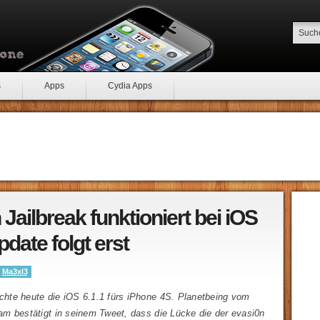
s
Apps
Cydia Apps
Jailbreak funktioniert bei iOS
Update folgt erst
y
Ma3xl3
ichte heute die iOS 6.1.1 fürs iPhone 4S. Planetbeing vom
m bestätigt in seinem Tweet, dass die Lücke die der evasi0n