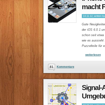
macht F
14.11.12, written b
Gute Neuigkeiten
der iOS 6.0.1 u
schon seit etwa
wie es aussieht 
Puzzelteile für 
weiterlesen
81
Kommentare
Signal-
Umgeb