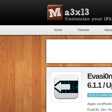
Home
Tutorials
New
Evasi0n 
6.1.1 / 
11.02.13, written b
Apple veröffentl
Evad3rs Dev-Tea