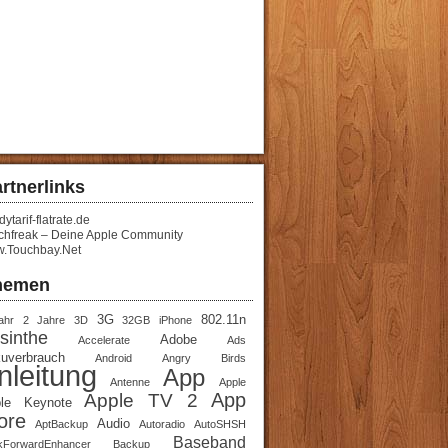
rtnerlinks
ytarif-flatrate.de
chfreak – Deine Apple Community
.Touchbay.Net
hemen
3G
802.11n
ahr
2 Jahre
3D
32GB iPhone
sinthe
Adobe
Accelerate
Ads
uverbrauch
Android
Angry Birds
nleitung
App
Antenne
Apple
App
Apple TV 2
le Keynote
ore
Audio
AptBackup
Autoradio
AutoSHSH
Baseband
kForwardEnhancer
Backup