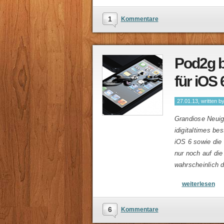
1
Kommentare
Pod2g b
für iOS 
27.01.13, written b
Grandiose Neuig
idigitaltimes be
iOS 6 sowie die 
nur noch auf die
wahrscheinlich d
weiterlesen
6
Kommentare