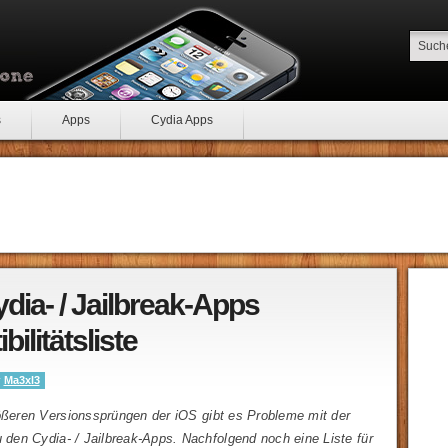
s
Apps
Cydia Apps
dia- / Jailbreak-Apps
ilitätsliste
y
Ma3xl3
rößeren Versionssprüngen der iOS gibt es Probleme mit der
u den Cydia- / Jailbreak-Apps. Nachfolgend noch eine Liste für