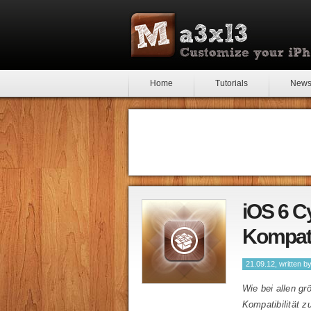
Home
Tutorials
New
iOS 6 Cy
Kompatib
21.09.12, written b
Wie bei allen g
Kompatibilität z