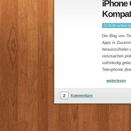
iPhone 
Kompatib
21.06.09, written b
Der Blog von Th
Apps in Zusamm
herauszufinden 
verursachen prob
vollständig gela
Telesphoreo (bra
weiterlesen
2
Kommentare