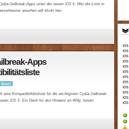
Cydia-Jailbreak-Apps unter der neuen iOS 6: Wer die Liste in
serfenster ansehen will klickt hier.
iOS 
iOS
iOS 
ailbreak-Apps
iOS
iOS 
ilitätsliste
iOS
iOS 
iOS 
y
Ma3xl3
iOS
iOS 
 eine Kompatibilitätsliste für die wichtigsten Cydia-Jailbreak-
iOS 
neuen iOS 5. Ein Dank für den Hinweis an Willy_loman
iOS 