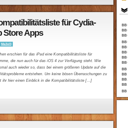
mpatibilitätsliste für Cydia-
BB 
 Store Apps
BB 
BB 
BB 
y
Ma3xl3
BB 
BB 
en erschien für das iPad eine Kompatibilitätsliste für
BB 
amme, die nun auch für das iOS 4 zur Verfügung steht. Wie
BB 
esmal auch wieder so, dass bei einem größeren Update auf die
BB 
litätsprobleme entstehen. Um keine bösen Überraschungen zu
BB 
BB 
ihr hier einen Einblick in die Kompatibilitätsliste […]
BB 
BB 