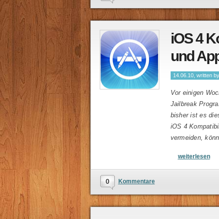
iOS 4 Ko
und App
14.06.10, written b
Vor einigen Woch
Jailbreak Progr
bisher ist es di
iOS 4 Kompatibi
vermeiden, könnt 
weiterlesen
0
Kommentare