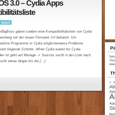
OS 3.0 – Cydia Apps
ilitätsliste
y
Ma3xl3
eBigBoss gaben soeben eine Kompatibilitätsliste von Cydia
enhang mit der neuen Firmware 3.0 bekannt. Um
welche Programme in Cydia möglicherweise Probleme
Pa
iert folgende Schritte: öffnet Cydia wartet bis Cydia
den ist geht auf Manage -> Sources sucht in der Liste nach
hand
Tou
ucht etwas länger bis die […]
www
T
1 J
Ab
Akk
A
App
St
Bac