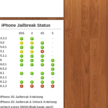
iPhone Jailbreak Status
3GS
4
4S
5
4.3.3
-
-
 5.0
-
5.0.1
-
 5.1
-
5.1.1
-
 6
6.0.1
6.0.2
-
-
-
 6.1
6.1.1
-
-
-
6.1.2
6.1.3
iPhone 3G Jailbreak Anleitung
iPhone 2G Jailbreak & Unlock Anleitung
sichert euren SHSH-Blob heute noch!