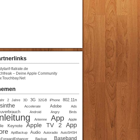
rtnerlinks
ytarif-flatrate.de
chfreak – Deine Apple Community
.Touchbay.Net
hemen
3G
802.11n
ahr
2 Jahre
3D
32GB iPhone
sinthe
Adobe
Accelerate
Ads
uverbrauch
Android
Angry Birds
nleitung
App
Antenne
Apple
App
Apple TV 2
le Keynote
ore
Audio
AptBackup
Autoradio
AutoSHSH
Baseband
kForwardEnhancer
Backup