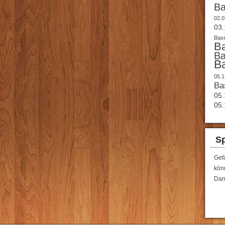
B
02.0
03.
Base
B
B
B
05.1
Ba
05.
05.
Sp
Gef
könn
Dan