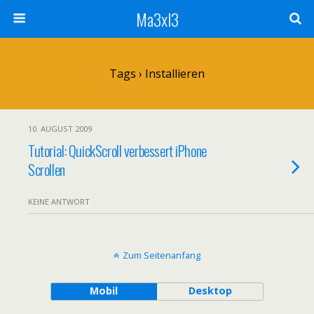
Ma3xl3
Tags › Installieren
10. AUGUST 2009
Tutorial: QuickScroll verbessert iPhone
Scrollen
KEINE ANTWORT
Zum Seitenanfang
Mobil
Desktop