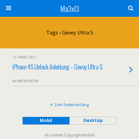
Ma3xl3
Tags › Gevey Ultra S
13. MÄRZ 2012
iPhone 4S Unlock Anleitung – Gevey Ultra S
60 ANTWORTEN
Zum Seitenanfang
Mobil
Desktop
All content Copyright Ma3xl3