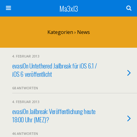
Ma3xl3
Kategorien ›
News
4. FEBRUAR 2013
evasi0n Untethered Jailbreak für iOS 6.1 /
iOS 6 veröffentlicht
68 ANTWORTEN
4. FEBRUAR 2013
evasi0n Jailbreak: Veröffentlichung heute
18:00 Uhr (MEZ)?
46 ANTWORTEN